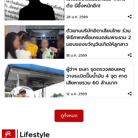
2026-02-12 08:55:46
ดัง มีอึ้งหนักอีก!
สดุดีวีรกรรม "ผอ.ศศิพัชร สินสโมสร" ยอมเป็นตัว
ประกันจนถูกยิง ปกป้องชีวิตนักเรียน
26 ม.ค. 2569
ตัวแทนบริษัทอิตาเลียนไทย ร่วม
2026-02-11 09:41:47
พิธีศพเหยื่อเครนถล่มพระราม 2
ถึงหนูจะไม่เต็มบาท แต่หนูเต็มไม้เต็มมือ
มอบของขวัญวันเกิดให้ลูกสาว
2 ขวบ พร้อมเงิน
18 ม.ค. 2569
ผู้ว่าฯ ยะลา รุดตรวจสอบเหตุ
2026-02-10 09:58:10
วางระเบิดปั๊มน้ำมัน 4 จุด คาด
Even the moon has scars. And it still shines.
เสียหายรวม 60 ล้านบาท
(แม้แต่ดวงจันทร์ยังมีรอยแผล แต่ก็ยังส่องแสง)
12 ม.ค. 2569
ดูทั้งหมด
Lifestyle