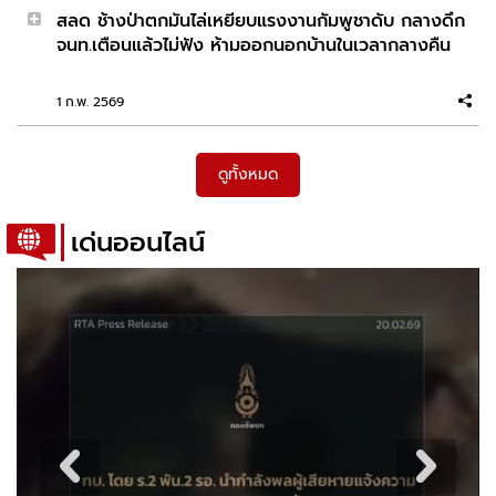
สลด ช้างป่าตกมันไล่เหยียบแรงงานกัมพูชาดับ กลางดึก
ฉาว! พลทหารกลับค่ายช้า ถูกลงโทษ สั่งให้มุดบ่อ
จนท.เตือนแล้วไม่ฟัง ห้ามออกนอกบ้านในเวลากลางคืน
เกรอะ-ใช้ไม้ฟาด ด้าน ทบ.เผยพาผู้เสียหายแจ้งความ-
สั่งสอบ
1 ก.พ. 2569
2026-02-20 11:53:27
จะจีบก็รีบจีบ จะได้น่ารักแค่กับเธอค้าบ Model: Yuha
Hongo
ดูทั้งหมด
เด่นออนไลน์
2026-02-19 10:18:32
เขียนรหัส ไว้หลังบัตร ATM ทำกระเป๋าหาย คนเก็บได้
กดเงินเกลี้ยงบัญชี
2026-02-18 11:41:05
ความฮอตของเธอนั้น เล่นทำเอาทะเลลุกเป็นไฟ
Model: Shoko Takahashi
2026-02-17 09:34:35