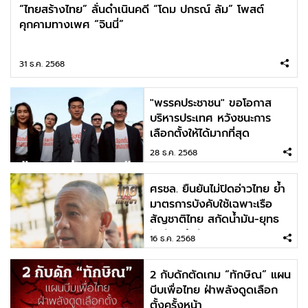
“ไทยสร้างไทย” ลั่นดำเนินคดี “โดม ปกรณ์ ลัม” โพสต์
คุกคามทางเพศ “จินนี่”
31 ธ.ค. 2568
"พรรคประชาชน" ขอโอกาส
บริหารประเทศ หวังชนะการ
เลือกตั้งให้ได้มากที่สุด
28 ธ.ค. 2568
ศรชล. ยืนยันไม่ปิดอ่าวไทย ย้ำ
มาตรการบังคับใช้เฉพาะเรือ
สัญชาติไทย สกัดน้ำมัน-ยุทธ
ปัจจัย เข้ากัมพูชา
16 ธ.ค. 2568
2 กับดักตัดเกม “ทักษิณ” แผน
บีบเพื่อไทย ฝ่าพลังดูดเลือก
ตั้งครั้งหน้า