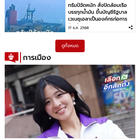
ทรัมป์จัดหนัก สั่งปิดล้อมเรือ
บรรทุกน้ำมัน ขึ้นบัญชีรัฐบาล
เวเนซุเอลาเป็นองค์กรก่อการ
ร้ายข้ามชาติ
17 ธ.ค. 2568
ดูทั้งหมด
การเมือง