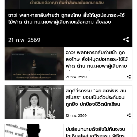
ระทึกแคมป์คนงานย่านแพรกษา หนุ่มเมียนมาร์ทำร้าย
เพื่อนร่วมชาติ เสียชีวิต 1 ราย
ฉาว! พลทหารกลับค่ายช้า ถูกลงโทษ สั่งให้มุดบ่อเกรอะ-ใช้
ไม้ฟาด ด้าน ทบ.เผยพาผู้เสียหายแจ้งความ-สั่งสอบ
2026-02-16 13:50:48
21 ก.พ. 2569
แจกโฟโต้บุ๊คประจำวันนี้ Model: Kaizhu
ฉาว! พลทหารกลับค่ายช้า ถูก
ลงโทษ สั่งให้มุดบ่อเกรอะ-ใช้ไม้
ฟาด ด้าน ทบ.เผยพาผู้เสียหาย
2026-02-14 09:48:39
แจ้งความ-สั่งสอบ
Everyday is a fresh start.
21 ก.พ. 2569
สดุดีวีรกรรม "ผอ.ศศิพัชร สิน
สโมสร" ยอมเป็นตัวประกันจน
2026-02-13 09:17:58
ถูกยิง ปกป้องชีวิตนักเรียน
อยากมอนิ่งเธอทุกวัน ติดตรงเราตื่นเที่ยง Model:
12 ก.พ. 2569
Ryu Ji Hye (류지혜)
ปมร้อนทนายดังยังไม่ทันจะจบ
โซเชียลโผล่แฉวีรกรรม พิธีกร