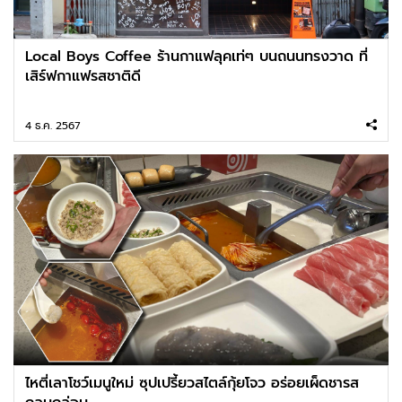
Local Boys Coffee ร้านกาแฟลุคเท่ๆ บนถนนทรงวาด ที่
เสิร์ฟกาแฟรสชาติดี
4 ธ.ค. 2567
ไหตี่เลาโชว์เมนูใหม่ ซุปเปรี้ยวสไตล์กุ้ยโจว อร่อยเผ็ดชารส