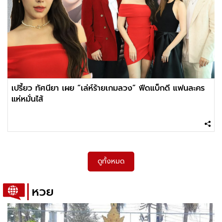
เปรี้ยว ทัศนียา เผย “เล่ห์ร้ายเกมลวง” ฟีดแบ็กดี แฟนละคร
แห่หมั่นไส้
ดูทั้งหมด
หวย