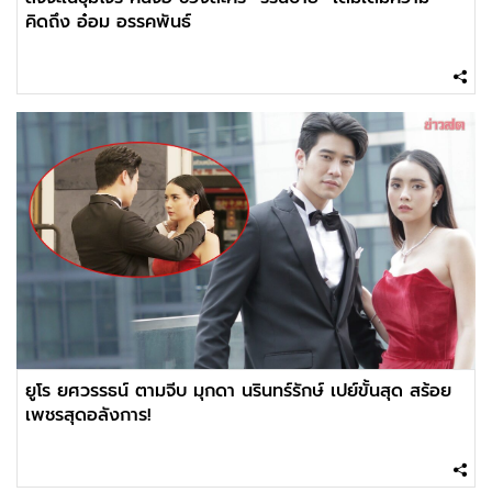
คิดถึง อ๋อม อรรคพันธ์
ยูโร ยศวรรธน์ ตามจีบ มุกดา นรินทร์รักษ์ เปย์ขั้นสุด สร้อย
เพชรสุดอลังการ!