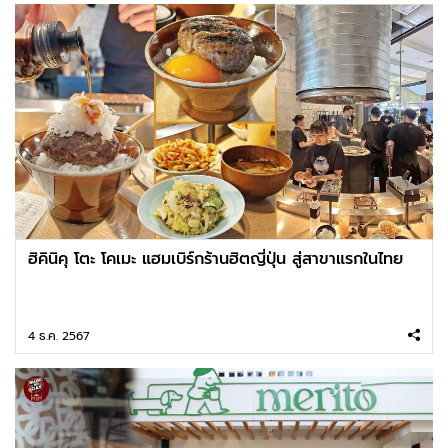
ฮิคินิคุ โตะ โคเมะ แฮมเบิร์กร้านฮิตญี่ปุ่น สู่สาขาแรกในไทย
4 ธ.ค. 2567