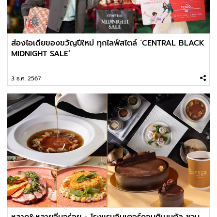
ส่องไอเดียของขวัญปีใหม่ ทุกไลฟ์สไตล์ ‘CENTRAL BLACK
MIDNIGHT SALE’
3 ธ.ค. 2567
หลาก&หลายอิ่มอร่อย - โรงแรมอินเตอร์คอนติเนนตัล ชวน