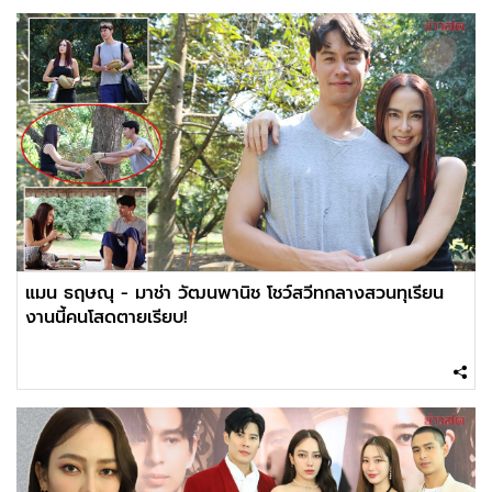
แมน ธฤษณุ - มาช่า วัฒนพานิช โชว์สวีทกลางสวนทุเรียน
งานนี้คนโสดตายเรียบ!