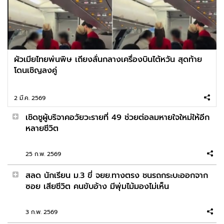
เชิดชูผู้บริจาคอวัยวะรายที่ 49 ช่วยต่อลมหายใจใหม่ให้
อีกหลายชีวิต
2026-02-24 08:27:16
ผัวเมียไทยพ่นพิษ เถียงลั่นกลางเครื่องบินไต้หวัน สุดท้าย
แสงของวันใหม่ มาพร้อมกับโอกาสใหม่ๆ เสมอ IG:
โดนเชิญลงคู่
nachpatcharawee
2 มี.ค. 2569
2026-02-23 08:48:11
เชิดชูผู้บริจาคอวัยวะรายที่ 49 ช่วยต่อลมหายใจใหม่ให้อีก
อย่าอายที่ต้องดิ้นรน เพื่อสิ่งที่คุณต้องการในชีวิต IG:
หลายชีวิต
mikipraiya
25 ก.พ. 2569
2026-02-22 11:06:22
สลด นักเรียน ม.3 ขี่ จยย.ทางตรง ชนรถกระบะออกจาก
“เต่ายักษ์” กลับคืนสู่เกาะกาลาปากอส หลังสูญพันธุ์
ซอย เสียชีวิต คนขับอ้าง มีพุ่มไม้มองไม่เห็น
ไปกว่า 180 ปี
3 ก.พ. 2569
2026-02-21 10:49:54