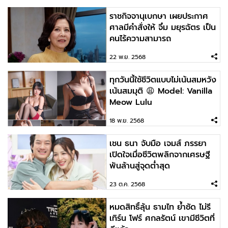
ราชกิจจานุเบกษา เผยประกาศ
ศาลมีคําสั่งให้ จิ๋ม มยุรฉัตร เป็น
คนไร้ความสามารถ
22 พ.ย. 2568
ทุกวันนี้ใช้ชีวิตแบบไม่เน้นสมหวัง
เน้นสมมุติ 😩 Model: Vanilla
Meow Lulu
18 พ.ย. 2568
เชน ธนา จับมือ เจมส์ ภรรยา
เปิดใจเมื่อชีวิตพลิกจากเศรษฐี
พันล้านสู่จุดต่ำสุด
23 ต.ค. 2568
หมดสิทธิ์ลุ้น ธามไท ย้ำชัด ไม่รี
เทิร์น โฟร์ ศกลรัตน์ เขามีชีวิตที่