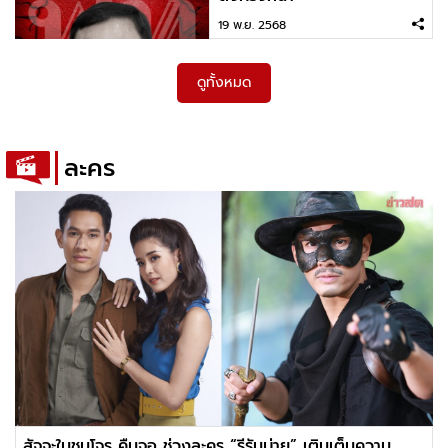
19 พ.ย. 2568
ดูทั้งหมด
ละคร
สัจจะในชุมโจร คืนจอ ช่วงละคร “รีรันบ่าย” เติมเต็มความ