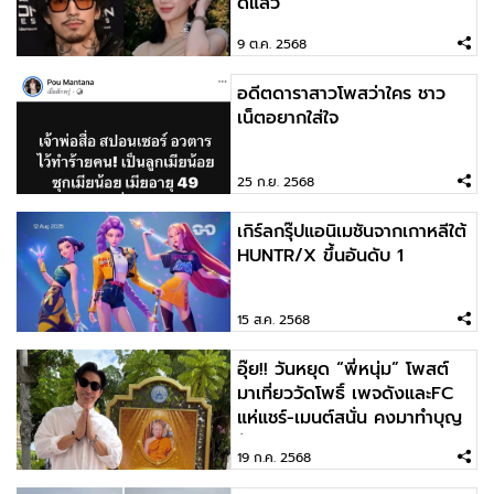
ดีแล้ว
9 ต.ค. 2568
อดีตดาราสาวโพสว่าใคร ชาว
เน็ตอยากใส่ใจ
25 ก.ย. 2568
เกิร์ลกรุ๊ปแอนิเมชันจากเกาหลีใต้
HUNTR/X ขึ้นอันดับ 1
15 ส.ค. 2568
อุ๊ย!! วันหยุด “พี่หนุ่ม” โพสต์
มาเที่ยววัดโพธิ์ เพจดังและFC
แห่แชร์-เมนต์สนั่น คงมาทำบุญ
วันเกิดแหล
19 ก.ค. 2568